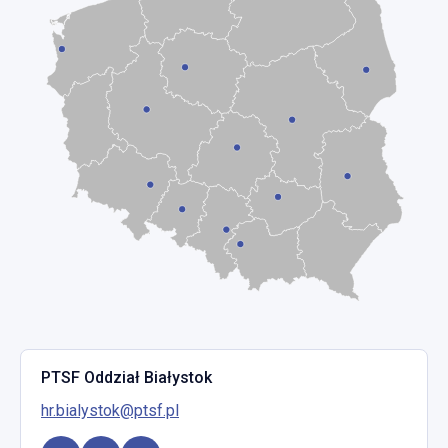
PTSF Oddział Białystok
hr.bialystok@ptsf.pl