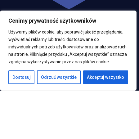
Cenimy prywatność użytkowników
Używamy plików cookie, aby poprawić jakość przeglądania,
wyświetlać reklamy lub treści dostosowane do
kontakt@ptsf.pl
indywidualnych potrzeb użytkowników oraz analizować ruch
na stronie. Kliknięcie przycisku „Akceptuj wszystkie” oznacza
zgodę na wykorzystywanie przez nas plików cookie.
Podstawowe informacje
English (UK)
Dostosuj
Odrzuć wszystkie
Akceptuj wszystko
Start
O nas
Działalność
Aktualności
Współprace
Kontakt
Polski
Polityka prywatności
© Polskie Towarzystwo Studentów Farmacji 2025