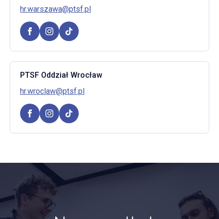
hr.warszawa@ptsf.pl
PTSF Oddział Wrocław
hr.wroclaw@ptsf.pl