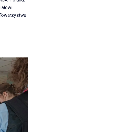
iałowi
 Towarzystwu