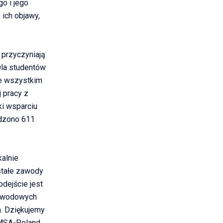
o i jego
ich objawy,
 przyczyniają
Dla studentów
de wszystkim
 pracy z
ki wsparciu
adzono 611
alnie
stałe zawody
dejście jest
zawodowych
. Dziękujemy
MSA-Poland,