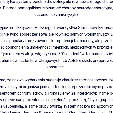
nie tylko systemy opieki zdrowotnej, ale również samego choreg
h. Dlatego pomagaliśmy zrozumieć choroby neurodegeneracyjne, 
leczenie i czynniki ryzyka.
yjno-profilaktyczne Polskiego Towarzystwa Studentów Farmacji
ji nie tylko społeczeństwa, ale również samych wolontariuszy. 
nsa na popularyzację zawodu i kompetencji farmaceuty, ale prze
ć doskonalenia umiejętności miękkich, niezbędnych w przyszłej
 Tym razem w akcję włączyło się 301 studentów farmacji, a dzię
, alumnów i członków Okręgowych Izb Aptekarskich, przeprow
konsultacji.
o, że nazwa wydarzenia sugeruje charakter farmaceutyczny, lok
emy z innymi organizacjami studenckimi reprezentującymi pozo
sektorem ochrony zdrowia. Pokazujemy, że interdyscyplinarne po
w opiece nad pacjentem, a umiejętności poszczególnych grup 
ę uzupełniają, a same grupy tworzą system naczyń połączonych
ć Międzynarodowemu Stowarzyszeniu Studentów Medycyny IF