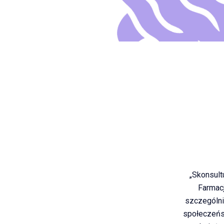
„Skonsult
Farmac
szczególni
społeczeńst