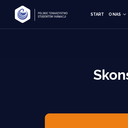
START
O NAS
Skon