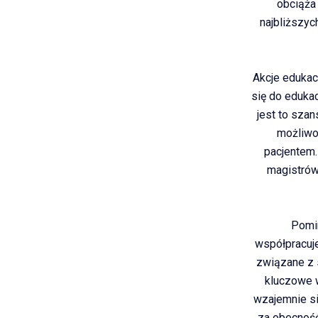
obciąża 
najbliższyc
Akcje edukac
się do edukac
jest to sza
możliwoś
pacjentem.
magistrów
Pomim
współpracuj
związane z 
kluczowe 
wzajemnie si
za obecnoś