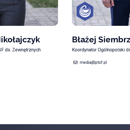
ikołajczyk
Błażej Siembr
F ds. Zewnętrznych
Koordynator Ogólnopolski ds
media@ptsf.pl