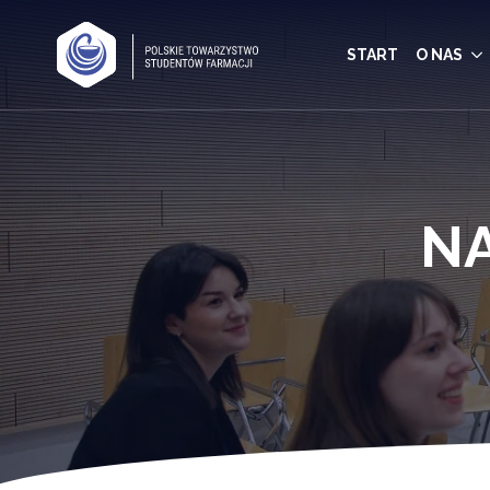
START
O NAS
N