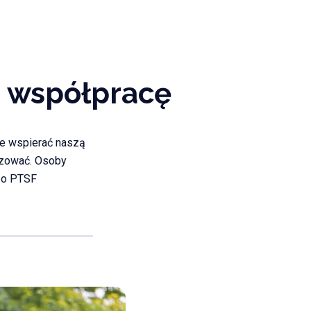
a współpracę
owe wspierać naszą
izować. Osoby
 o PTSF