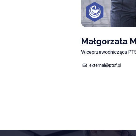
Małgorzata M
Wiceprzewodnicząca PTS
external@ptsf.pl