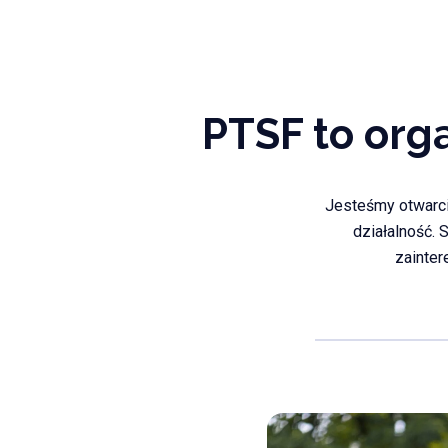
PTSF to org
Jesteśmy otwarci 
działalność.
zainte