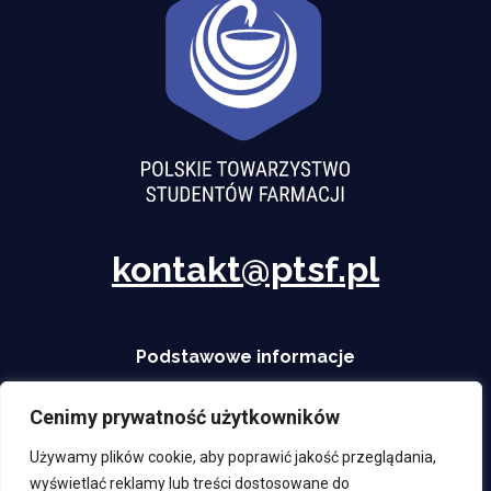
kontakt@ptsf.pl
Podstawowe informacje
Start
O nas
Działalność
Aktualności
Współprace
Kontakt
Polityka prywatności
Cenimy prywatność użytkowników
Używamy plików cookie, aby poprawić jakość przeglądania,
wyświetlać reklamy lub treści dostosowane do